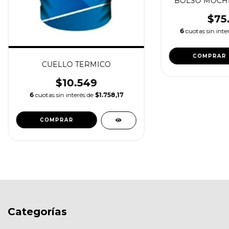
BOLSO MOCHIL
$75
6
cuotas sin inte
CUELLO TERMICO
$10.549
6
cuotas sin interés de
$1.758,17
Categorías