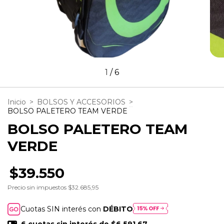
1
/
6
Inicio
>
BOLSOS Y ACCESORIOS
>
BOLSO PALETERO TEAM VERDE
BOLSO PALETERO TEAM
VERDE
$39.550
Precio sin impuestos
$32.685,95
Cuotas SIN interés con
DÉBITO
6
cuotas sin interés de
$6.591,67